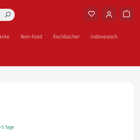
änke
Non-Food
Kochbücher
Indonesisch
2-5 Tage