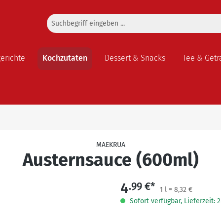
gerichte
Kochzutaten
Dessert & Snacks
Tee & Getr
MAEKRUA
Austernsauce (600ml)
4
.99 €*
1 l = 8,32 €
Sofort verfügbar, Lieferzeit: 