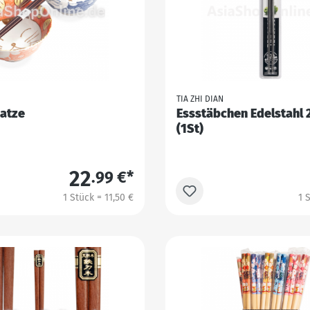
TIA ZHI DIAN
Katze
Essstäbchen Edelstahl 
(1St)
22
.99 €*
1 Stück = 11,50 €
1 