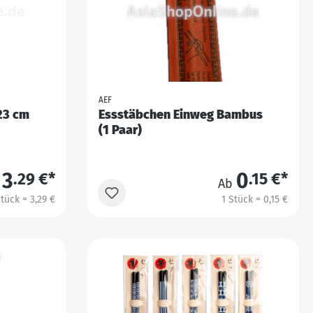
AEF
23 cm
Essstäbchen Einweg Bambus
(1 Paar)
3
0
.29 €*
.15 €*
Ab
Stück = 3,29 €
1 Stück = 0,15 €