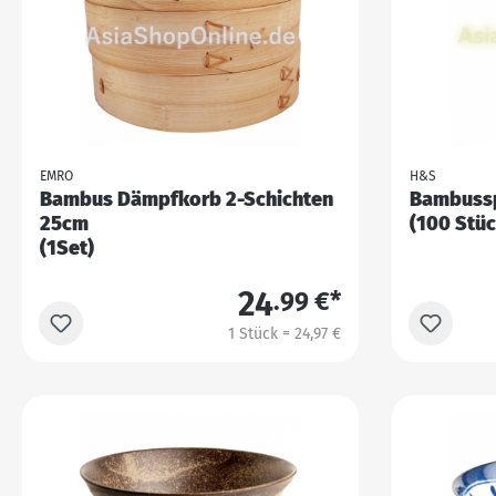
EMRO
H&S
Bambus Dämpfkorb 2-Schichten
Bambuss
25cm
(100 Stüc
(1Set)
24
.99 €*
1 Stück = 24,97 €