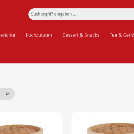
gerichte
Kochzutaten
Dessert & Snacks
Tee & Getr