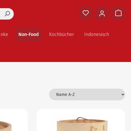
änke
Non-Food
Kochbücher
Indonesisch