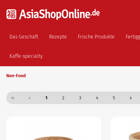
Das Geschäft
Rezepte
Frische Produkte
Fertig
Kaffe-specialty
Non-Food
1
2
3
4
5