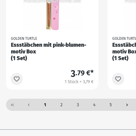
GOLDEN TURTLE
GOLDEN TURT
Essstäbchen mit pink-blumen-
Essstäbc
motiv Box
motiv Bo
(1 Set)
(1 Set)
3
.79 €*
1 Stück = 3,79 €
1
2
3
4
5