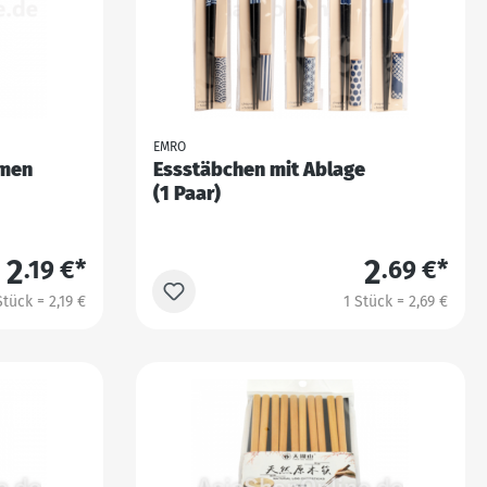
EMRO
umen
Essstäbchen mit Ablage
(1 Paar)
2
2
.19 €*
.69 €*
Stück = 2,19 €
1 Stück = 2,69 €