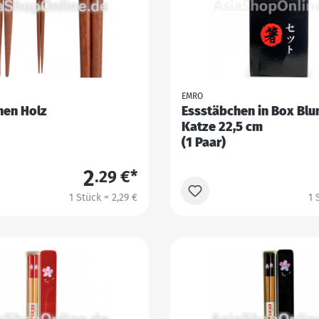
EMRO
hen Holz
Essstäbchen in Box Bl
Katze 22,5 cm
(1 Paar)
2
.29 €*
1 Stück = 2,29 €
1 