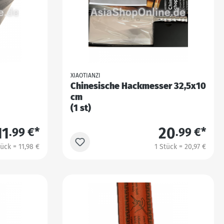
XIAOTIANZI
Chinesische Hackmesser 32,5x10
cm
(1 st)
11
20
.99 €*
.99 €*
tück = 11,98 €
1 Stück = 20,97 €