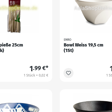
EMRO
pieße 25cm
Bowl Weiss 19,5 cm
k)
(1St)
1
.99 €*
1 Stück = 0,02 €
1 S