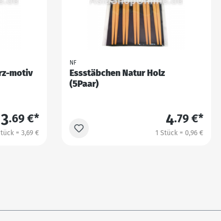
NF
rz-motiv
Essstäbchen Natur Holz
(5Paar)
3
4
.69 €*
.79 €*
Stück = 3,69 €
1 Stück = 0,96 €