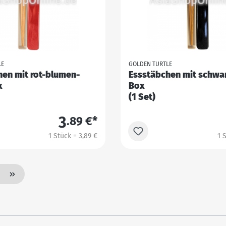
LE
GOLDEN TURTLE
hen mit rot-blumen-
Essstäbchen mit schwa
x
Box
(1 Set)
3
.89 €*
1 Stück = 3,89 €
1 