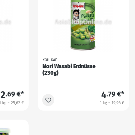
KOH-KAE
Nori Wasabi Erdnüsse
(230g)
2
4
.69 €*
.79 €*
1 kg = 25,62 €
1 kg = 19,96 €