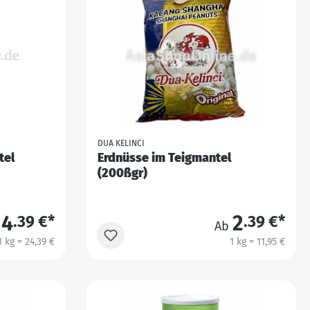
DUA KELINCI
tel
Erdnüsse im Teigmantel
(200ßgr)
4
2
.39 €*
.39 €*
Ab
1 kg = 24,39 €
1 kg = 11,95 €