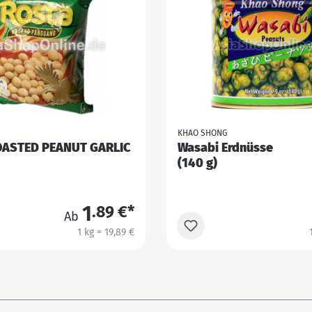
KHAO SHONG
OASTED PEANUT GARLIC
Wasabi Erdnüsse
(140 g)
1
.89 €*
Ab
1 kg = 19,89 €