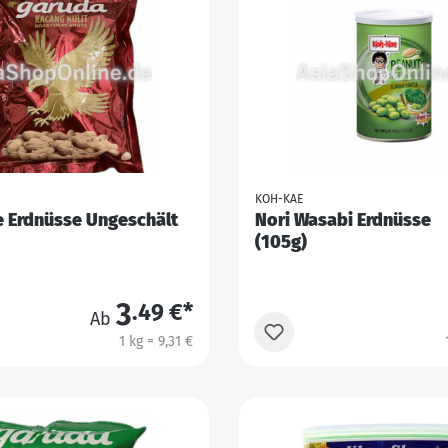
KOH-KAE
e Erdnüsse Ungeschält
Nori Wasabi Erdnüsse
(105g)
3
.49 €*
Ab
1 kg = 9,31 €