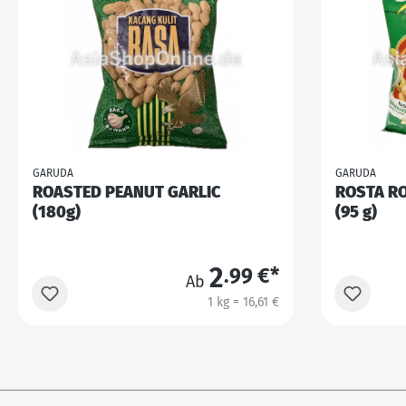
GARUDA
GARUDA
ROASTED PEANUT GARLIC
ROSTA R
(180g)
(95 g)
2
.99 €*
Ab
1 kg = 16,61 €