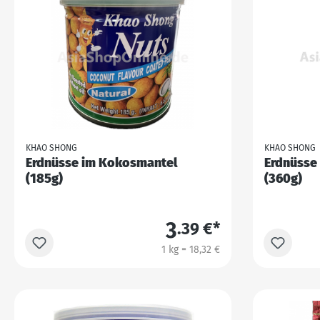
KHAO SHONG
KHAO SHONG
Erdnüsse im Kokosmantel
Erdnüsse
(185g)
(360g)
3
.39 €*
1 kg = 18,32 €