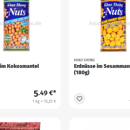
KHAO SHONG
 im Kokosmantel
Erdnüsse im Sesamman
(180g)
5
.49 €*
1 kg = 15,25 €