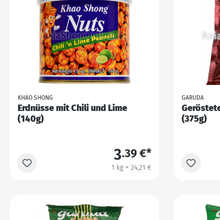
KHAO SHONG
GARUDA
Erdnüsse mit Chili und Lime
Geröstet
(140g)
(375g)
3
.39 €*
1 kg = 24,21 €