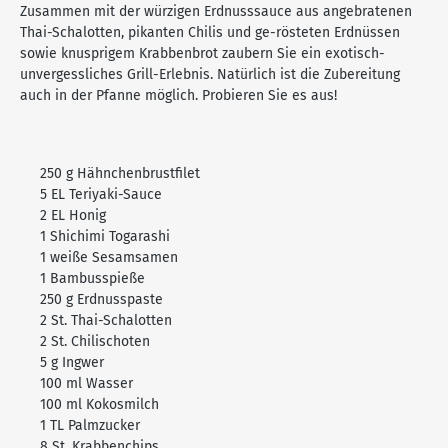
Zusammen mit der würzigen Erdnusssauce aus angebratenen
Thai-Schalotten, pikanten Chilis und ge-​rösteten Erdnüssen
sowie knusprigem Krabbenbrot zaubern Sie ein exotisch-
unvergessliches Grill-Erlebnis. Natürlich ist die Zubereitung
auch in der Pfanne möglich. Probieren Sie es aus!
250 g Hähnchenbrustfilet
5 EL Teriyaki-Sauce
2 EL Honig
1 Shichimi Togarashi
1 weiße Sesamsamen
1 Bambusspieße
250 g Erdnusspaste
2 St. Thai-Schalotten
2 St. Chilischoten
5 g Ingwer
100 ml Wasser
100 ml Kokosmilch
1 TL Palmzucker
8 St. Krabbenchips