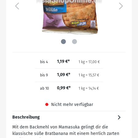
1,19 €*
bis
4
1 kg = 17,00 €
1,09 €*
bis
9
1 kg = 15,57 €
0,99 €*
ab
10
1 kg = 14,14 €
Nicht mehr verfügbar
Beschreibung
Mit dem Backmehl von Mamasuka gelingt dir die
klassische süße Bratbanana mit einem herrlich zarten