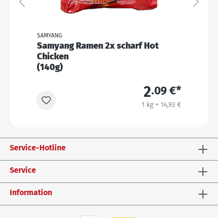
SAMYANG
S
en
Samyang Ramen 2x scharf Hot
S
Chicken
(
(140g)
2
€*
.09 €*
3 €
1 kg = 14,93 €
Service-Hotline
Service
Information