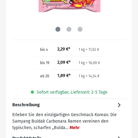
2,29 €*
bis
4
1 kg = 17,62 €
2,09 €*
bis
19
1 kg = 16,08 €
1,89 €*
ab
20
1 kg = 14,54 €
Sofort verfügbar, Lieferzeit: 2-5 Tage
Beschreibung
Erleben Sie den einzigartigen Geschmack Koreas: Die
Samyang Buldak Carbonara Ramen vereinen den
typischen, scharfen „Bulda…
Mehr