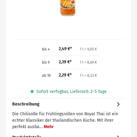
2,49 €*
bis
4
1 l = 9,05 €
2,39 €*
bis
9
1 l = 8,69 €
2,29 €*
ab
10
1 l = 8,33 €
Sofort verfügbar, Lieferzeit: 2-5 Tage
Beschreibung
Die Chilisoße für Frühlingsrollen von Royal Thai ist ein
echter Klassiker der thailändischen Küche. Mit ihrer
perfekt ausba…
Mehr