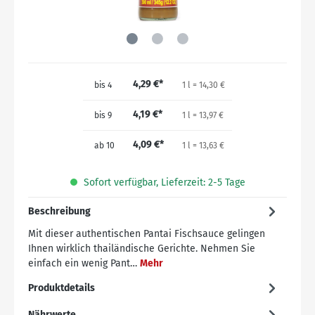
4,29 €*
bis
4
1 l = 14,30 €
4,19 €*
bis
9
1 l = 13,97 €
4,09 €*
ab
10
1 l = 13,63 €
Sofort verfügbar, Lieferzeit: 2-5 Tage
Beschreibung
Mit dieser authentischen Pantai Fischsauce gelingen
Ihnen wirklich thailändische Gerichte. Nehmen Sie
einfach ein wenig Pant…
Mehr
Produktdetails
Nährwerte