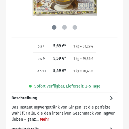
5,69 €*
bis
4
1 kg = 81,29 €
5,59 €*
bis
9
1 kg = 79,86 €
5,49 €*
ab
10
1 kg = 78,43 €
Sofort verfügbar, Lieferzeit: 2-5 Tage
Beschreibung
Das Instant Ingwergetränk von Gingen ist die perfekte
Wahl für alle, die den intensiven Geschmack von Ingwer
lieben – ganz…
Mehr