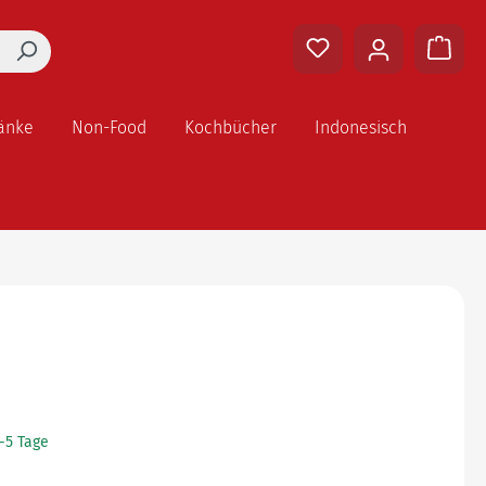
änke
Non-Food
Kochbücher
Indonesisch
2-5 Tage