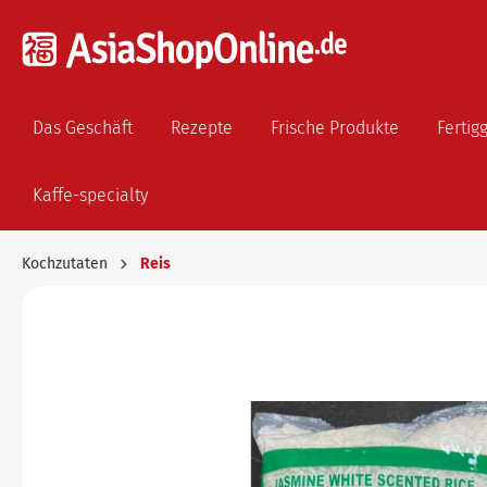
Das Geschäft
Rezepte
Frische Produkte
Fertig
Kaffe-specialty
Kochzutaten
Reis