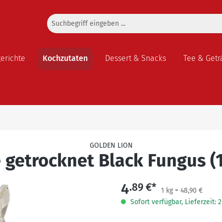
gerichte
Kochzutaten
Dessert & Snacks
Tee & Getr
GOLDEN LION
e getrocknet Black Fungus (
4
.89 €*
1 kg = 48,90 €
Sofort verfügbar, Lieferzeit: 