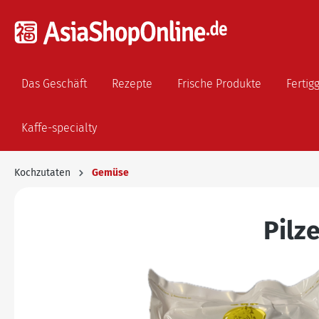
Das Geschäft
Rezepte
Frische Produkte
Fertig
Kaffe-specialty
Kochzutaten
Gemüse
Pilz