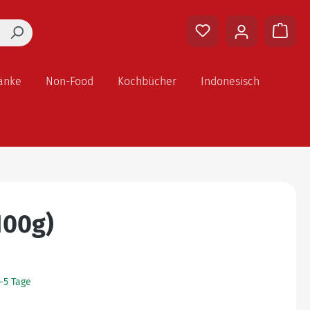
änke
Non-Food
Kochbücher
Indonesisch
100g)
2-5 Tage