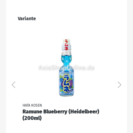
Variante
HATA KOSEN
HA
Ramune Blueberry (Heidelbeer)
R
(200ml)
(