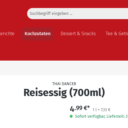
gerichte
Kochzutaten
Dessert & Snacks
Tee & Getr
THAI DANCER
Reisessig (700ml)
4
.99 €*
1 l = 7,13 €
Sofort verfügbar, Lieferzeit: 