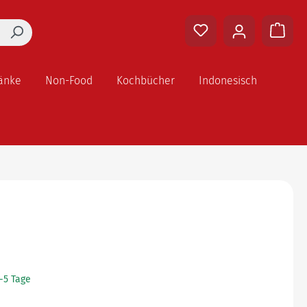
änke
Non-Food
Kochbücher
Indonesisch
2-5 Tage