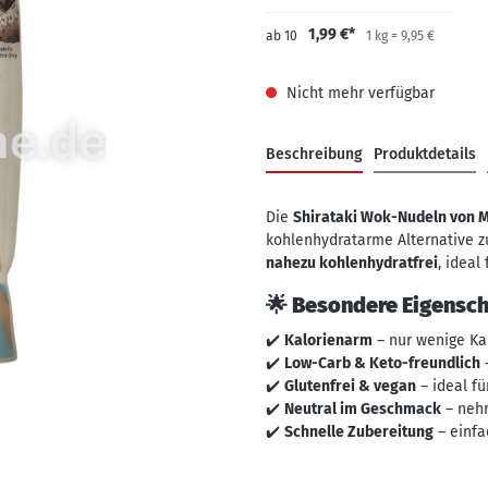
1,99 €*
ab
10
1 kg = 9,95 €
Nicht mehr verfügbar
Beschreibung
Produktdetails
Die
Shirataki Wok-Nudeln von M
kohlenhydratarme Alternative 
nahezu kohlenhydratfrei
, ideal
🌟 Besondere Eigensch
✔️
Kalorienarm
– nur wenige Kal
✔️
Low-Carb & Keto-freundlich
✔️
Glutenfrei & vegan
– ideal f
✔️
Neutral im Geschmack
– neh
✔️
Schnelle Zubereitung
– einfa