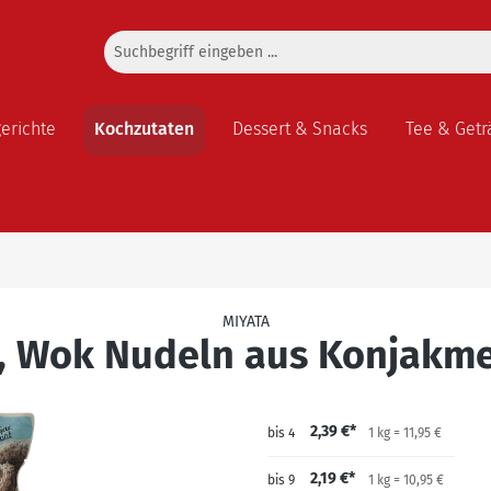
gerichte
Kochzutaten
Dessert & Snacks
Tee & Getr
MIYATA
i, Wok Nudeln aus Konjakme
2,39 €*
bis
4
1 kg = 11,95 €
2,19 €*
bis
9
1 kg = 10,95 €