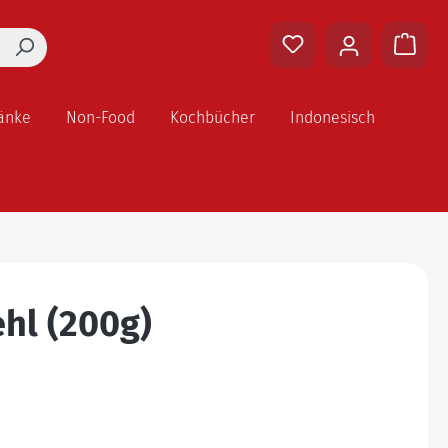
änke
Non-Food
Kochbücher
Indonesisch
hl (200g)