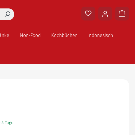
änke
Non-Food
Kochbücher
Indonesisch
2-5 Tage