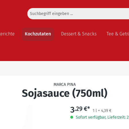
gerichte
Kochzutaten
Dessert & Snacks
Tee & Getr
MARCA PINA
Sojasauce (750ml)
3
.29 €*
1 l = 4,39 €
Sofort verfügbar, Lieferzeit: 