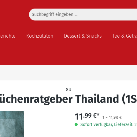
gerichte
Kochzutaten
Dessert & Snacks
Tee & Getr
GU
üchenratgeber Thailand (1S
11
.99 €*
1 = 11,98 €
Sofort verfügbar, Lieferzeit: 