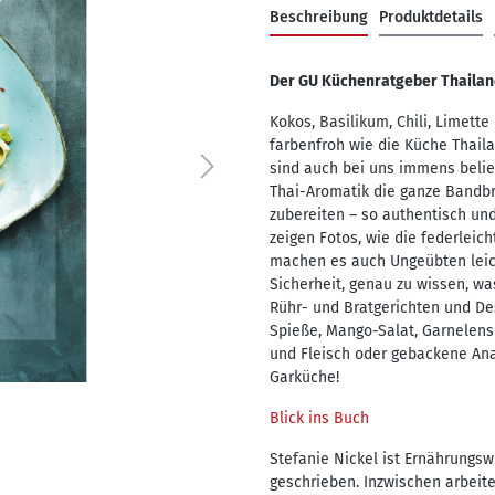
Beschreibung
Produktdetails
Der GU Küchenratgeber Thailand
Kokos, Basilikum, Chili, Limett
farbenfroh wie die Küche Thail
sind auch bei uns immens beli
Thai-Aromatik die ganze Bandbr
zubereiten – so authentisch und
zeigen Fotos, wie die federleic
machen es auch Ungeübten leich
Sicherheit, genau zu wissen, wa
Rühr- und Bratgerichten und Des
Spieße, Mango-Salat, Garnelens
und Fleisch oder gebackene An
Garküche!
Blick ins Buch
Stefanie Nickel ist Ernährungsw
geschrieben. Inzwischen arbeitet