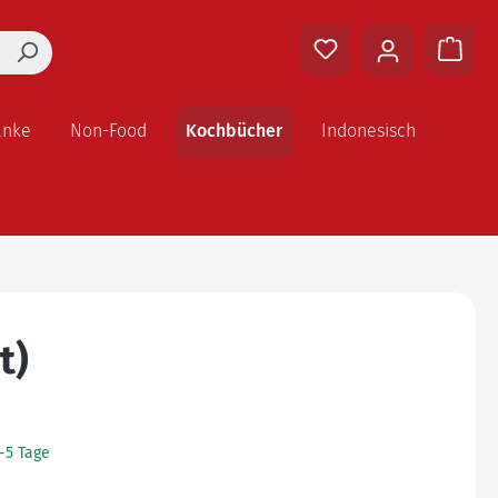
änke
Non-Food
Kochbücher
Indonesisch
t)
2-5 Tage