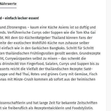
Nährwerte
 – einfach lecker essen!
e und Zitronengras – kaum eine Küche Asiens ist so duftig und
ands. Verführerische Currys oder Suppen wie die Tom Kha Gai
ebt. Mit dem GU-KüchenRatgeber Thailand können Fans der
eite der exotischen Wohlfühl-Küche nun zuhause selber
 einfach wie in den Garküchen Bangkoks. Schritt für Schritt
hten thailändischen Frühlingsrollen gerollt werden. Grundrezepte
t, Currywürzpasten selbst zu mixen – das schenkt die
s drinsteckt! Von Fingerfood, Salaten, Currys und Suppen bis zu
serts reicht die Vielfalt der thailändischen Rezepte: Saté-
uppe und Pad Thai, Rotes und grünes Curry mit Gemüse, Fisch
anas mit Minze-Crush kommen ab sofort aus der heimischen
issenschaftlerin und hat lange Zeit für bekannte Zeitschriften
 sie freiberuflich als Rezeptentwicklerin und Foodstylistin.